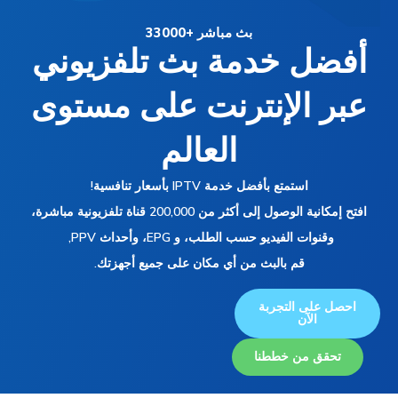
بث مباشر +33000
ل خدمة بث تلفزيوني
 الإنترنت على مستوى
العالم
استمتع بأفضل خدمة IPTV بأسعار تنافسية!
افتح إمكانية الوصول إلى أكثر من 200,000 قناة تلفزيونية مباشرة،
قنوات الفيديو حسب الطلب، و EPG، وأحداث PPV,
قم بالبث من أي مكان على جميع أجهزتك.
على التجربة
الآن
قق من خططنا