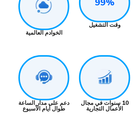
99
 التشغيل
الخوادم العالمية
دعم على مدار الساعة
نوات في مجال
طوال أيام الأسبوع
ال التجارية