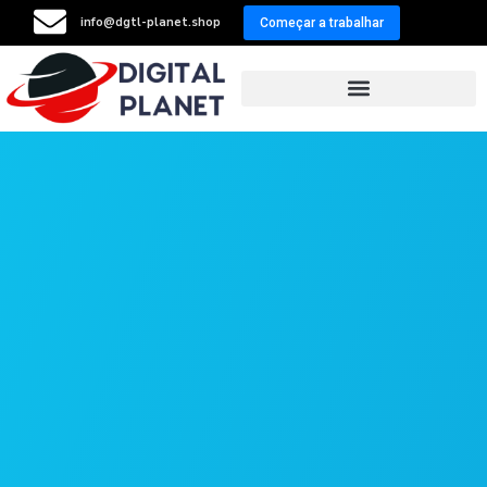
info@dgtl-planet.shop
Começar a trabalhar
Resellers Program