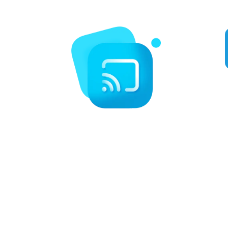
tels que la boxe, le MMA, la NFL, la MLB, et bien plus encore.