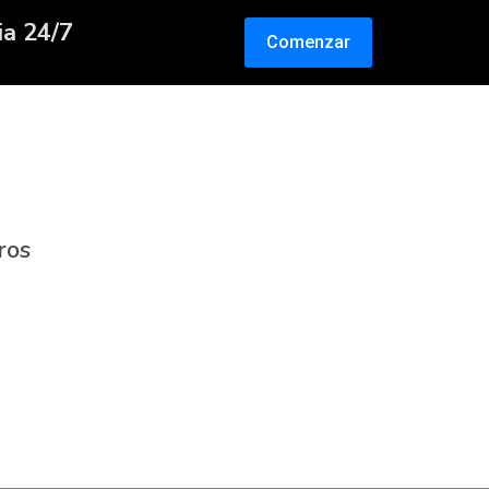
ia 24/7
Comenzar
ros