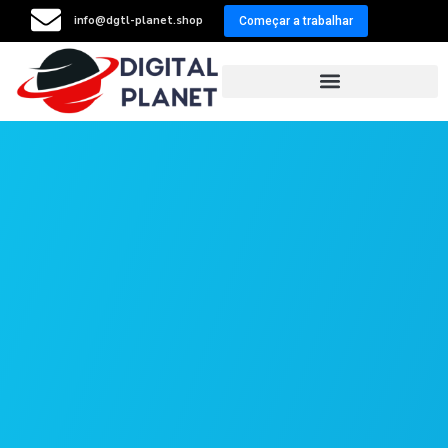
info@dgtl-planet.shop
Começar a trabalhar
Resellers Program