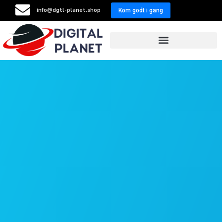
info@dgtl-planet.shop
Kom godt i gang
Resellers Program