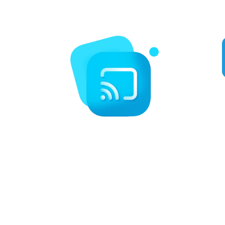
αθλημάτων όπως Πυγμαχία, MMA, NFL, MLB και πολλά άλλα.