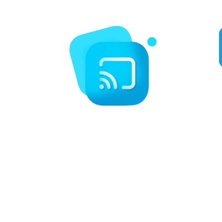
tels que la boxe, le MMA, la NFL, la MLB, et bien plus encore.