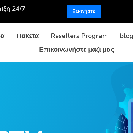
ιξη 24/7
Ξεκινήστε
δα
Πακέτα
Resellers Program
blo
Επικοινωνήστε μαζί μας