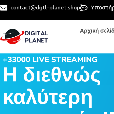
contact@dgtl-planet.shop
Υποστήρ
Αρχική σελί
+33000 LIVE STREAMING
Η διεθνώς
καλύτερη