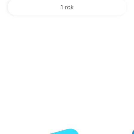
1 rok
Sport | VOD | Živé televizní kanály |
EPG | 24/7
Odemkněte si svět zábavy s naší špičkovou službou IPTV!
Zaregistrujte se nyní za výhodné ceny a získejte přístup k více
než 180 000 živých televizních kanálů, videu na vyžádání,
elektronickému programovému průvodci a exkluzivním placeným
událostem. Užívejte si nepřetržité vysílání populárních
sportovních přenosů, jako je box, MMA, NFL, MLB a další.