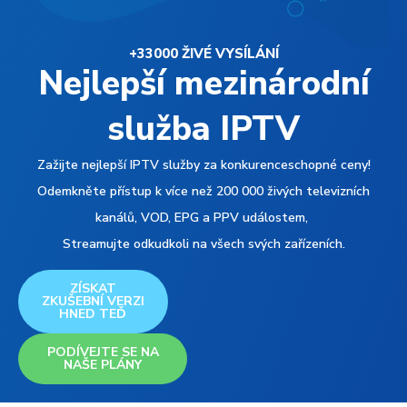
+33000 ŽIVÉ VYSÍLÁNÍ
Nejlepší mezinárodní
služba IPTV
Zažijte nejlepší IPTV služby za konkurenceschopné ceny!
Odemkněte přístup k více než 200 000 živých televizních
kanálů, VOD, EPG a PPV událostem,
Streamujte odkudkoli na všech svých zařízeních.
ZÍSKAT
ZKUŠEBNÍ VERZI
HNED TEĎ
PODÍVEJTE SE NA
NAŠE PLÁNY