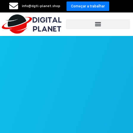
info@dgtl-planet.shop
Começar a trabalhar
Resellers Program