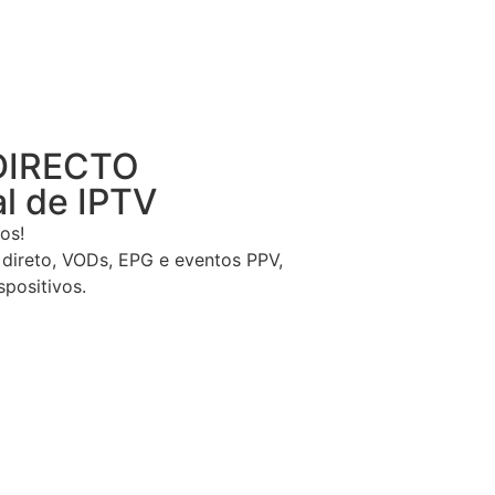
DIRECTO
al de IPTV
os!
 direto, VODs, EPG e eventos PPV,
spositivos.