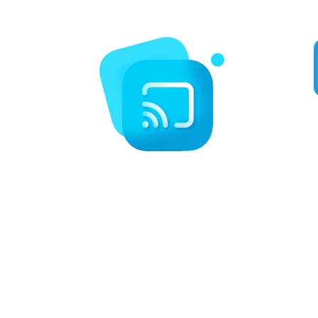
tels que la boxe, le MMA, la NFL, la MLB, et bien plus encore.