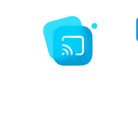
tels que la boxe, le MMA, la NFL, la MLB, et bien plus encore.