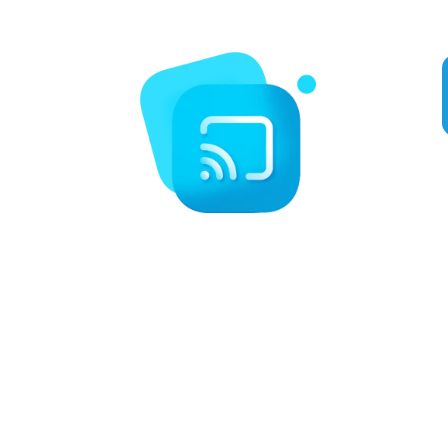
tels que la boxe, le MMA, la NFL, la MLB, et bien plus encore.