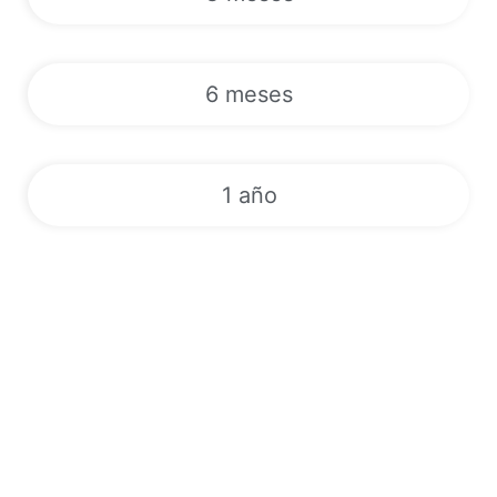
6 meses
1 año
Deportes | VODs | Canales de TV
en directo | EPG | 24/7
Descubra un mundo de entretenimiento con nuestro servicio
IPTV de primera clase. Suscríbase ahora a tarifas competitivas
y acceda a más de 180.000 canales de TV en directo, vídeo a la