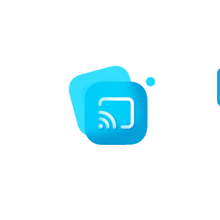
carta, guía electrónica de programas y eventos exclusivos de
pago por visión. Disfrute las 24 horas del día de la retransmisión
de deportes populares como boxeo, MMA, NFL, MLB, etc.