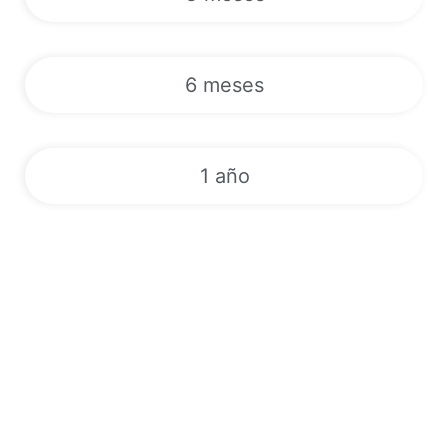
6 meses
1 año
Deportes | VODs | Canales de TV
en directo | EPG | 24/7
Descubra un mundo de entretenimiento con nuestro servicio
IPTV de primera clase. Suscríbase ahora a tarifas competitivas
y acceda a más de 180.000 canales de TV en directo, vídeo a la