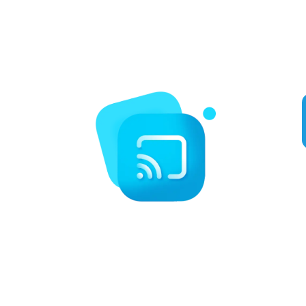
carta, guía electrónica de programas y eventos exclusivos de
pago por visión. Disfrute las 24 horas del día de la retransmisión
de deportes populares como boxeo, MMA, NFL, MLB, etc.