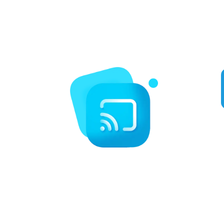
carta, guía electrónica de programas y eventos exclusivos de
pago por visión. Disfrute las 24 horas del día de la retransmisión
de deportes populares como boxeo, MMA, NFL, MLB, etc.