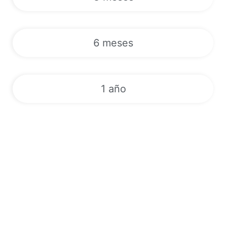
6 meses
1 año
Deportes | VODs | Canales de TV
en directo | EPG | 24/7
Descubra un mundo de entretenimiento con nuestro servicio
IPTV de primera clase. Suscríbase ahora a tarifas competitivas
y acceda a más de 180.000 canales de TV en directo, vídeo a la