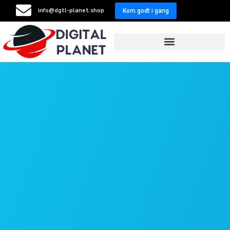
info@dgtl-planet.shop
Kom godt i gang
Resellers Program