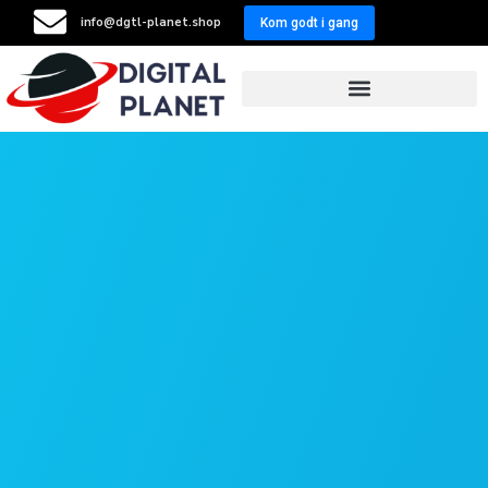
info@dgtl-planet.shop
Kom godt i gang
Resellers Program