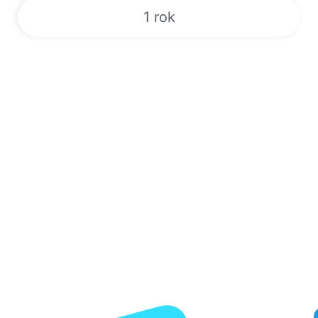
1 rok
Sport | VOD | Živé televizní kanály |
EPG | 24/7
Odemkněte si svět zábavy s naší špičkovou službou IPTV!
Zaregistrujte se nyní za výhodné ceny a získejte přístup k více
než 180 000 živých televizních kanálů, videu na vyžádání,
elektronickému programovému průvodci a exkluzivním placeným
událostem. Užívejte si nepřetržité vysílání populárních
sportovních přenosů, jako je box, MMA, NFL, MLB a další.