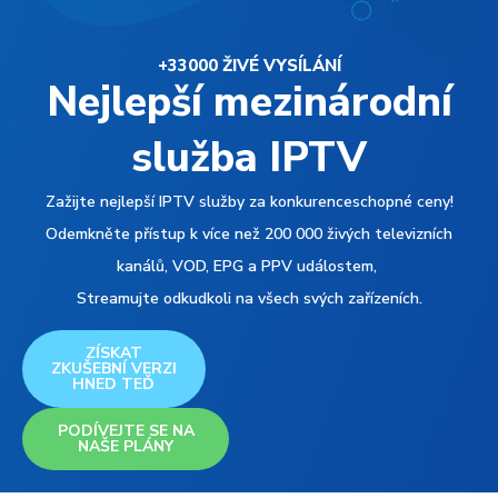
+33000 ŽIVÉ VYSÍLÁNÍ
Nejlepší mezinárodní
služba IPTV
Zažijte nejlepší IPTV služby za konkurenceschopné ceny!
Odemkněte přístup k více než 200 000 živých televizních
kanálů, VOD, EPG a PPV událostem,
Streamujte odkudkoli na všech svých zařízeních.
ZÍSKAT
ZKUŠEBNÍ VERZI
HNED TEĎ
PODÍVEJTE SE NA
NAŠE PLÁNY