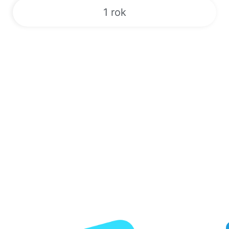
1 rok
Sport | VOD | Živé televizní kanály |
EPG | 24/7
Odemkněte si svět zábavy s naší špičkovou službou IPTV!
Zaregistrujte se nyní za výhodné ceny a získejte přístup k více
než 180 000 živých televizních kanálů, videu na vyžádání,
elektronickému programovému průvodci a exkluzivním placeným
událostem. Užívejte si nepřetržité vysílání populárních
sportovních přenosů, jako je box, MMA, NFL, MLB a další.