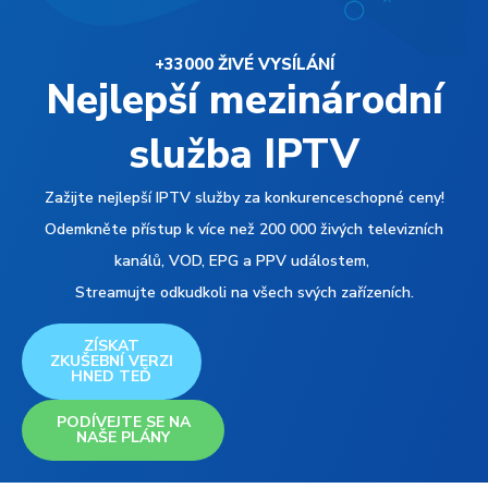
+33000 ŽIVÉ VYSÍLÁNÍ
Nejlepší mezinárodní
služba IPTV
Zažijte nejlepší IPTV služby za konkurenceschopné ceny!
Odemkněte přístup k více než 200 000 živých televizních
kanálů, VOD, EPG a PPV událostem,
Streamujte odkudkoli na všech svých zařízeních.
ZÍSKAT
ZKUŠEBNÍ VERZI
HNED TEĎ
PODÍVEJTE SE NA
NAŠE PLÁNY